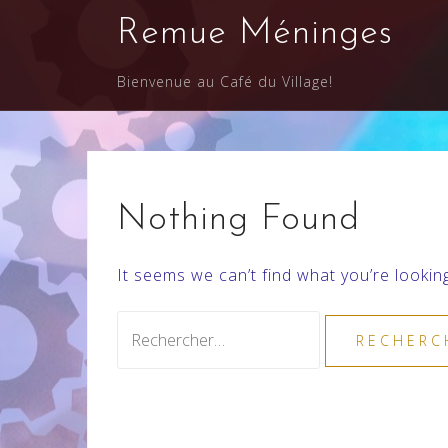
Skip
Remue Méninges
to
content
Bienvenue au Café du Village!
Nothing Found
It seems we can’t find what you’re lookin
Rechercher :