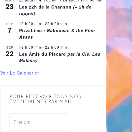
AOÛT
23
Les 22h de la Chanson
(+ 2h de
rappel)
19 h 00 min
-
22 h 00 min
SEP
7
PizzaLimo :
Baboucan & the Fine
Asses
19 h 00 min
-
22 h 00 min
SEP
22
Les Amis du Placard
par la Cie. Les
Malassy
Voir Le Calendrier
POUR RECEVOIR TOUS NOS
ÉVÈNEMENTS PAR MAIL !