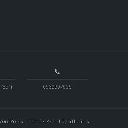
ree.fr
0562397938
WordPress
|
Theme:
Astrid
by aThemes.