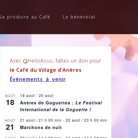
Se produire au Café
Le bénévolat
Avec
HelloAsso, faîtes un don pour
le Café du Village d’Anères
Évènements à venir
18 août
-
20 août
AOÛT
18
Anères de Goguettes :
Le Festival
International de la Goguette !
21 août / 21 h 00 min
-
22 août / 23 h 00 min
AOÛT
21
Marchons de nuit
23 août / 14 h 00 min
-
24 août / 14 h 00 min