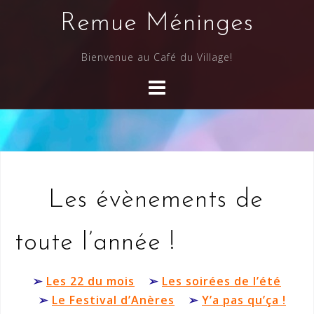
Skip
Remue Méninges
to
content
Bienvenue au Café du Village!
Les évènements de
toute l’année !
➢
Les 22 du mois
➢
Les soirées de l’été
➢
Le Festival d’Anères
➢
Y’a pas qu’ça !