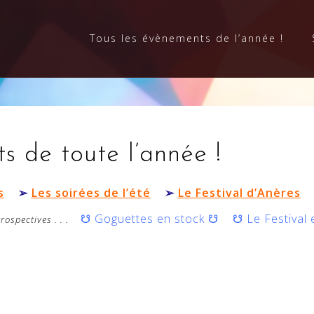
Tous les évènements de l’année !
de toute l’année !
s
➢
Les soirées de l’été
➢
Le Festival d’Anères
☋
Goguettes en stock
☋
☋
Le Festival
trospectives . . .