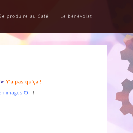
Se produire au Café
Le bénévolat
➢
Y’a pas qu’ça !
 en images
☋
!