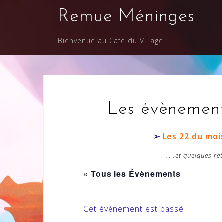
Skip
Remue Méninges
to
content
Bienvenue au Café du Village!
Les évènements 
➢
Les 22 du moi
. . .et quelques ré
« Tous les Évènements
Cet évènement est passé