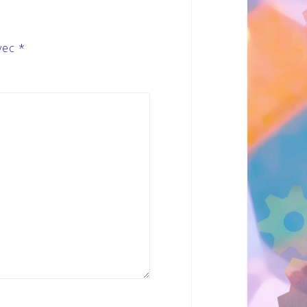
avec
*