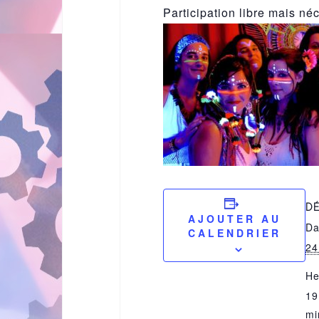
Participation libre mais né
DÉ
AJOUTER AU
Da
CALENDRIER
24
He
19
mi