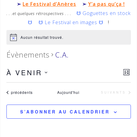
➢
Le Festival d’Anères
➢
Y’a pas qu’ça !
☋
Goguettes en stock
. . .et quelques rétrospectives . . .
☋
☋
Le Festival en images
☋
!
Aucun résultat trouvé.
Évènements
C.A.
À VENIR
N
N
L
a
a
S
I
v
S
é
v
i
Évènements
précédents
Aujourd'hui
ÉVÈNEMENTS
SUIVANTS
T
g
l
i
E
a
e
g
t
S’ABONNER AU CALENDRIER
c
i
a
o
t
t
n
i