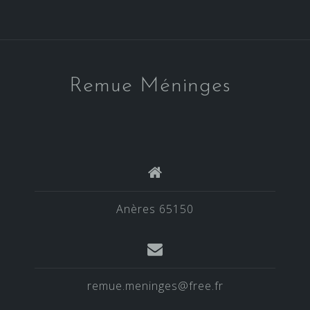
a
t
i
o
Remue Méninges
n
s
Anères 65150
remue.meninges@free.fr