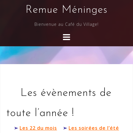
Skip
Remue Méninges
to
content
Bienvenue au Café du Village!
Les évènements de
toute l’année !
➢
Les 22 du mois
➢
Les soirées de l’été