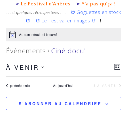
➢
Le Festival d’Anères
➢
Y’a pas qu’ça !
☋
Goguettes en stock
. . .et quelques rétrospectives . . .
☋
☋
Le Festival en images
☋
!
Aucun résultat trouvé.
Évènements
Ciné docu'
À VENIR
N
N
L
a
a
S
I
v
S
é
v
i
Évènements
précédents
Aujourd'hui
ÉVÈNEMENTS
SUIVANTS
T
g
l
i
E
a
e
g
t
S’ABONNER AU CALENDRIER
c
i
a
o
t
t
n
i