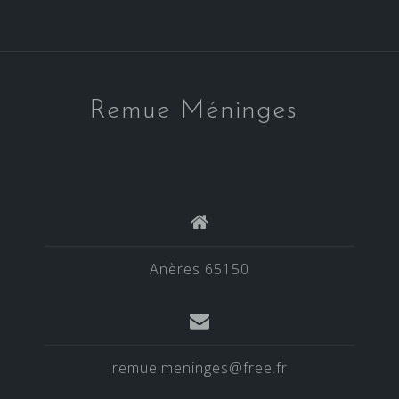
a
t
i
o
Remue Méninges
n
s
Anères 65150
remue.meninges@free.fr