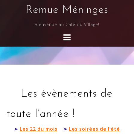
Skip
Remue Méninges
to
content
Bienvenue au Café du Village!
Les évènements de
toute l’année !
➢
Les 22 du mois
➢
Les soirées de l’été